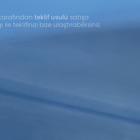
tarafından
teklif usulü
satışa
e teklifinizi bize ulaştırabilirsiniz.