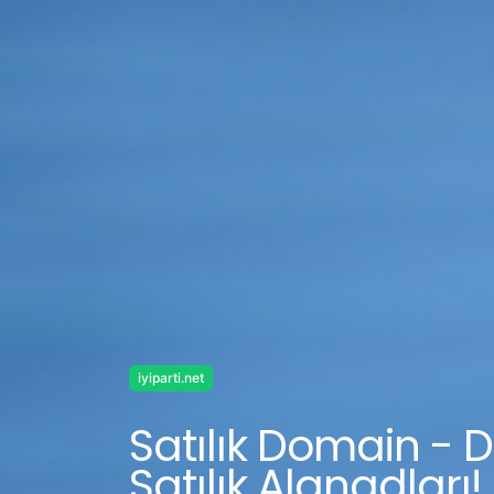
iyiparti.net
Satılık Domain - D
Satılık Alanadları!